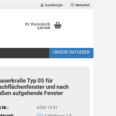
Kundenlogin
Merkzettel
Ihr Warenkorb
..
0,00 EUR
UNSERE RATGEBER
auerkralle Typ 05 für
achflächenfenster und nach
ußen aufgehende Fenster
t.Nr.:
6550 15.01
eferzeit:
1-4