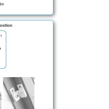
ube
sition