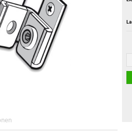
La
onen