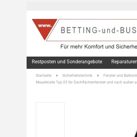
Restposten und Sonderangebote
Reparaturen
»
»
Startseite
Sicherheitstechnik
Fenster und Balkont
Mauerkralle Typ 05 für Dachflächenfenster und nach außen 