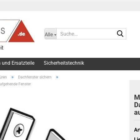
Suche.
Alle
 und Ersatzteile
Sicherheitstechnik
»
»
üren
Dachfenster sichern
aufgehende Fenster
M
D
a
Ar
Li