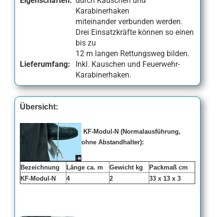
Eigenschaften:
durch Kauschen und
Karabinerhaken
miteinander verbunden werden.
Drei Einsatzkräfte können so einen
bis zu
12 m langen Rettungsweg bilden.
Lieferumfang:
Inkl. Kauschen und Feuerwehr-
Karabinerhaken.
Übersicht:
KF-Modul-N (Normalausführung,
ohne Abstandhalter):
Bezeichnung
Länge ca. m
Gewicht kg
Packmaß cm
KF-Modul-N
4
2
33 x 13 x 3