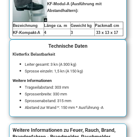
KF-Modul
-A (Ausführung mit
Abstandhaltern):
Bezeichnung
Länge ca. m
Gewicht kg
Packmaß cm
KF-Kompakt-A
4
3
33 x 13 x 17
Technische Daten
Kletterfix Belastbarkeit
Leiter gesamt: 3 kn (A 300 kg)
Sprosse einzeln: 1,5 kn (A 150 kg)
Weitere Informationen
Tragseilabstand: 303 mm
Sprossenbreite: 330 mm
Sprossenabstand: 315 mm
Abstand zur Wand *: 150 mm * Ausführung -A
Weitere Informationen zu Feuer, Rauch, Brand,
Brandgefahren - Brandmelder, Rauchmelder,