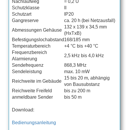
Nachlaufweg
= 0,2 U
Schutzklasse
II
Schutzart
IP20
Gangreserve
ca. 20 h (bei Netzausfall)
132 x 139 x 34,5 mm
Abmessungen Gehäuse
(HxTxB)
Befestigungslochabstand
168/185 mm
Temperaturbereich
+4 °C bis +40 °C
Frequenzbereich
2,5 kHz bis 4,0 kHz
Alarmierung
Sendefrequenz
868,3 MHz
Sendeleistung
max. 10 mW
15 bis 20 m, abhängig
Reichweite im Gebäude
von Bausubstanz
Reichweite Freifeld
bis zu 200 m
anmeldbare Sender
bis 50 m
Download:
Bedienungsanleitung