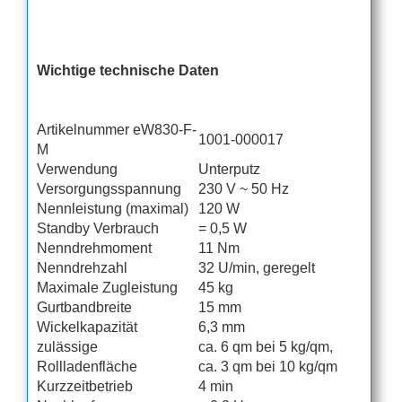
Wichtige technische Daten
Artikelnummer eW830-F-
1001-000017
M
Verwendung
Unterputz
Versorgungsspannung
230 V ~ 50 Hz
Nennleistung (maximal)
120 W
Standby Verbrauch
= 0,5 W
Nenndrehmoment
11 Nm
Nenndrehzahl
32 U/min, geregelt
Maximale Zugleistung
45 kg
Gurtbandbreite
15 mm
Wickelkapazität
6,3 mm
zulässige
ca. 6 qm bei 5 kg/qm,
Rollladenfläche
ca. 3 qm bei 10 kg/qm
Kurzzeitbetrieb
4 min