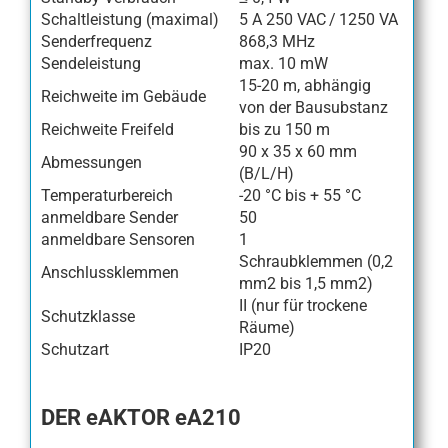
Schaltleistung (maximal)
5 A 250 VAC / 1250 VA
Senderfrequenz
868,3 MHz
Sendeleistung
max. 10 mW
15-20 m, abhängig
Reichweite im Gebäude
von der Bausubstanz
Reichweite Freifeld
bis zu 150 m
90 x 35 x 60 mm
Abmessungen
(B/L/H)
Temperaturbereich
-20 °C bis + 55 °C
anmeldbare Sender
50
anmeldbare Sensoren
1
Schraubklemmen (0,2
Anschlussklemmen
mm2 bis 1,5 mm2)
II (nur für trockene
Schutzklasse
Räume)
Schutzart
IP20
DER eAKTOR eA210